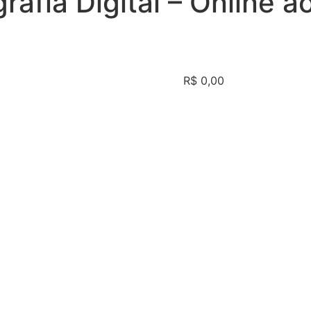
afia Digital – Online ao
R$
0,00