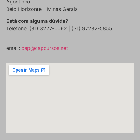
Agostinho
Belo Horizonte – Minas Gerais
Está com alguma dúvida?
Telefone: (31) 3227-0062 | (31) 97232-5855
email:
cap@capcursos.net